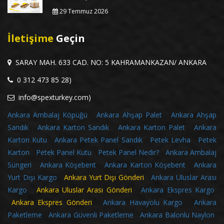
29 Temmuz 2026
İletişime
Geçin
SARAY MAH. 633 CAD. NO: 5 KAHRAMANKAZAN/ ANKARA
0 312 473 85 28)
info@spexturkey.com)
Ankara Ambalaj Köpüğü
Ankara Ahşap Palet
Ankara Ahşap
Sandık
Ankara Karton Sandık
Ankara Karton Palet
Ankara
Karton Kutu
Ankara Petek Panel Sandık
Petek Levha
Petek
Karton
Petek Panel Kutu
Petek Panel Nedir?
Ankara Ambalaj
Süngeri
Ankara Köşebent
Ankara Karton Köşebent
Ankara
Yurt Dışı Kargo
Ankara Yurt Dışı Gönderi
Ankara Uluslar Arası
Kargo
Ankara Uluslar Arası Gönderi
Ankara Ekspres Kargo
Ankara Ekspres Gönderi
Ankara Havayolu Kargo
Ankara
Paketleme
Ankara Güvenli Paketleme
Ankara Balonlu Naylon