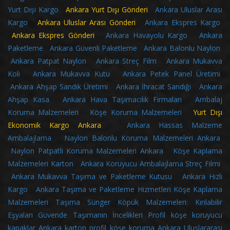
Yurt Dışı Kargo
Ankara Yurt Dışı Gönderi
Ankara Uluslar Arası
Kargo
Ankara Uluslar Arası Gönderi
Ankara Ekspres Kargo
Ankara Ekspres Gönderi
Ankara Havayolu Kargo
Ankara
Paketleme
Ankara Güvenli Paketleme
Ankara Balonlu Naylon
Ankara Patpat Naylon
Ankara Streç Film
Ankara Mukavva
Koli
Ankara Mukavva Kutu
Ankara Petek Panel Üretimi
Ankara Ahşap Sandık Üretimi
Ankara İhracat Sandığı
Ankara
Ahşap Kasa
Ankara Hava Taşımacılık Firmaları
Ambalaj
Koruma Malzemeleri
Köşe Koruma Malzemeleri
Yurt Dışı
Ekonomik Kargo Ankara
Ankara Hassas Malzeme
Ambalajlama
Naylon Balonlu Koruma Malzemeleri Ankara
Naylon Patpatlı Koruma Malzemeleri Ankara
Köşe Kaplama
Malzemeleri Karton
Ankara Koruyucu Ambalajlama Streç Filmi
Ankara Mukavva Taşıma ve Paketleme Kutusu
Ankara Hızlı
Kargo
Ankara Taşıma ve Paketleme Hizmetleri
Köşe Kaplama
Malzemeleri
Taşıma Sünger Köpük Malzemeleri: Kırılabilir
Eşyaları Güvende Taşımanın İncelikleri
Profil köşe koruyucu
kapaklar
Ankara karton profil köşe koruma
Ankara Uluslararası