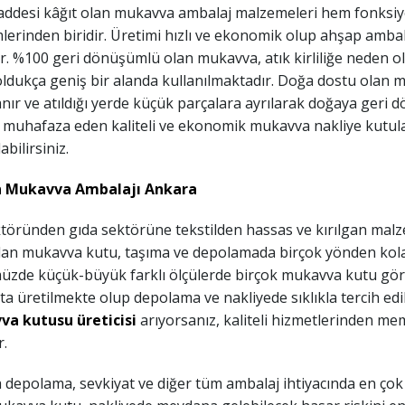
ddesi k
â
ğıt olan mukavva ambalaj malzemeleri hem fonksi
lerinden biridir. Üretimi hızlı ve ekonomik olup ahşap amb
dır. %100 geri dönüşümlü olan mukavva, atık kirliliğe neden o
ldukça geniş bir alanda kullanılmaktadır. Doğa dostu olan m
nır ve atıldığı yerde küçük parçalara ayrılarak doğaya geri 
 muhafaza eden kaliteli ve ekonomik mukavva nakliye kutuları
abilirsiniz.
n Mukavva Ambalajı Ankara
ktöründen gıda sektörüne tekstilden hassas ve kırılgan malz
ılan mukavva kutu, taşıma ve depolamada birçok yönden kolay
zde küçük-büyük farklı ölçülerde birçok mukavva kutu görüy
kta üretilmekte olup depolama ve nakliyede sıklıkla tercih edi
a kutusu üreticisi
arıyorsanız, kaliteli hizmetlerinden m
r.
depolama, sevkiyat ve diğer tüm ambalaj ihtiyacında en çok 