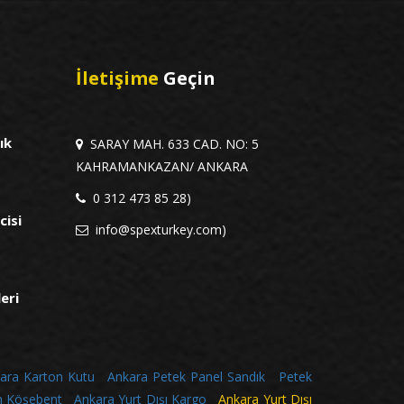
İletişime
Geçin
ık
SARAY MAH. 633 CAD. NO: 5
KAHRAMANKAZAN/ ANKARA
0 312 473 85 28)
cisi
info@spexturkey.com)
leri
ara Karton Kutu
Ankara Petek Panel Sandık
Petek
n Köşebent
Ankara Yurt Dışı Kargo
Ankara Yurt Dışı