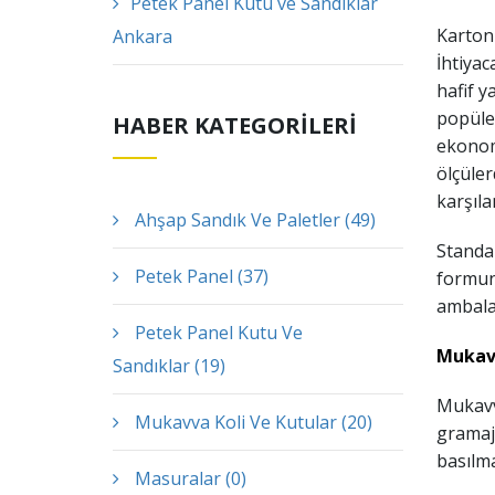
Petek Panel Kutu ve Sandıklar
Karton 
Ankara
İhtiya
hafif y
popüle
HABER KATEGORİLERİ
ekonom
ölçüler
karşıla
Ahşap Sandık Ve Paletler (49)
Standar
Petek Panel (37)
formunu
ambalaj
Petek Panel Kutu Ve
Mukav
Sandıklar (19)
Mukavv
Mukavva Koli Ve Kutular (20)
gramaj 
basılma
Masuralar (0)