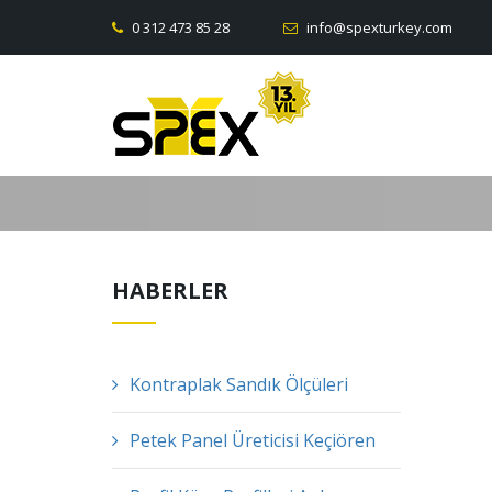
0 312 473 85 28
info@spexturkey.com
HABERLER
Kontraplak Sandık Ölçüleri
Petek Panel Üreticisi Keçiören