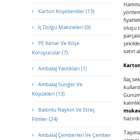
Hamma
Karton Köşebentler (13)
yöntem
fiyatlı
İç Dolgu Makineleri (0)
oluşu o
parçala
PE Kenar Ve Köşe
şekilde
satın al
Koruyucular (7)
Karto
Ambalaj Yastıkları (1)
İlaç se
Ambalaj Sünger Ve
kullan
Köpükleri (13)
Günümü
kalınlı
Balonlu Naylon Ve Streç
mukavv
hazırdı
Filmler (24)
Taşıma 
Ambalaj Çemberleri Ve Çember