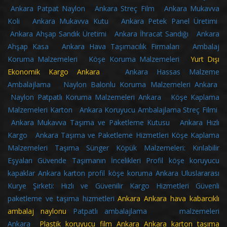
Ankara Patpat Naylon
Ankara Streç Film
Ankara Mukavva
Koli
Ankara Mukavva Kutu
Ankara Petek Panel Üretimi
Ankara Ahşap Sandık Üretimi
Ankara İhracat Sandığı
Ankara
Ahşap Kasa
Ankara Hava Taşımacılık Firmaları
Ambalaj
Koruma Malzemeleri
Köşe Koruma Malzemeleri
Yurt Dışı
Ekonomik Kargo Ankara
Ankara Hassas Malzeme
Ambalajlama
Naylon Balonlu Koruma Malzemeleri Ankara
Naylon Patpatlı Koruma Malzemeleri Ankara
Köşe Kaplama
Malzemeleri Karton
Ankara Koruyucu Ambalajlama Streç Filmi
Ankara Mukavva Taşıma ve Paketleme Kutusu
Ankara Hızlı
Kargo
Ankara Taşıma ve Paketleme Hizmetleri
Köşe Kaplama
Malzemeleri
Taşıma Sünger Köpük Malzemeleri: Kırılabilir
Eşyaları Güvende Taşımanın İncelikleri
Profil köşe koruyucu
kapaklar
Ankara karton profil köşe koruma
Ankara Uluslararası
Kurye Şirketi: Hızlı ve Güvenilir Kargo Hizmetleri
Güvenli
paketleme ve taşıma hizmetleri
Ankara
Ankara hava kabarcıklı
ambalaj naylonu
Patpatlı ambalajlama malzemeleri
Ankara
Plastik koruyucu film Ankara Ankara karton taşıma