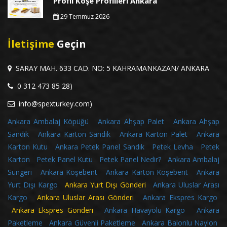
Profil Köşe Profilleri Ankara
29 Temmuz 2026
İletişime
Geçin
SARAY MAH. 633 CAD. NO: 5 KAHRAMANKAZAN/ ANKARA
0 312 473 85 28)
info@spexturkey.com)
Ankara Ambalaj Köpüğü
Ankara Ahşap Palet
Ankara Ahşap
Sandık
Ankara Karton Sandık
Ankara Karton Palet
Ankara
Karton Kutu
Ankara Petek Panel Sandık
Petek Levha
Petek
Karton
Petek Panel Kutu
Petek Panel Nedir?
Ankara Ambalaj
Süngeri
Ankara Köşebent
Ankara Karton Köşebent
Ankara
Yurt Dışı Kargo
Ankara Yurt Dışı Gönderi
Ankara Uluslar Arası
Kargo
Ankara Uluslar Arası Gönderi
Ankara Ekspres Kargo
Ankara Ekspres Gönderi
Ankara Havayolu Kargo
Ankara
Paketleme
Ankara Güvenli Paketleme
Ankara Balonlu Naylon