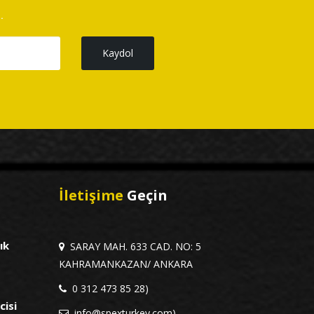
.
Kaydol
İletişime
Geçin
ık
SARAY MAH. 633 CAD. NO: 5
KAHRAMANKAZAN/ ANKARA
0 312 473 85 28)
cisi
info@spexturkey.com)