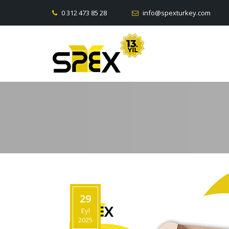
0 312 473 85 28
info@spexturkey.com
29
Eyl
2025