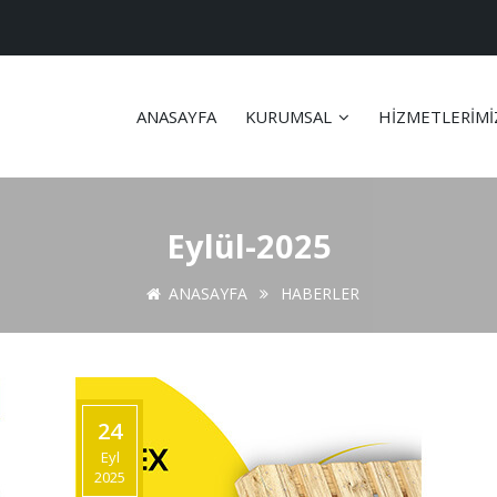
ANASAYFA
KURUMSAL
HİZMETLERİM
Eylül
-
2025
ANASAYFA
HABERLER
24
Eyl
2025