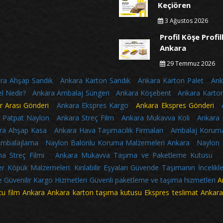
Keçiören
3 Ağustos 2026
Profil Köşe Profil
Ankara
29 Temmuz 2026
ra Ahşap Sandık
Ankara Karton Sandık
Ankara Karton Palet
Ank
l Nedir?
Ankara Ambalaj Süngeri
Ankara Köşebent
Ankara Karto
r Arası Gönderi
Ankara Ekspres Kargo
Ankara Ekspres Gönderi
 Patpat Naylon
Ankara Streç Film
Ankara Mukavva Koli
Ankara
ra Ahşap Kasa
Ankara Hava Taşımacılık Firmaları
Ambalaj Koruma
Ambalajlama
Naylon Balonlu Koruma Malzemeleri Ankara
Naylon 
a Streç Filmi
Ankara Mukavva Taşıma ve Paketleme Kutusu
 Köpük Malzemeleri: Kırılabilir Eşyaları Güvende Taşımanın İncelikle
ve Güvenilir Kargo Hizmetleri
Güvenli paketleme ve taşıma hizmetleri
A
u film Ankara Ankara karton taşıma kutusu Ekspres teslimat Ankara