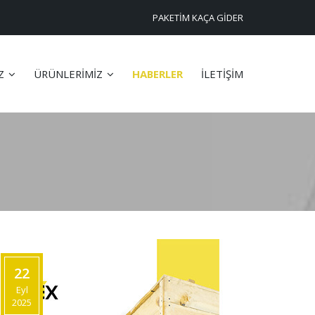
PAKETİM KAÇA GİDER
İZ
ÜRÜNLERİMİZ
HABERLER
İLETİŞİM
22
Eyl
2025