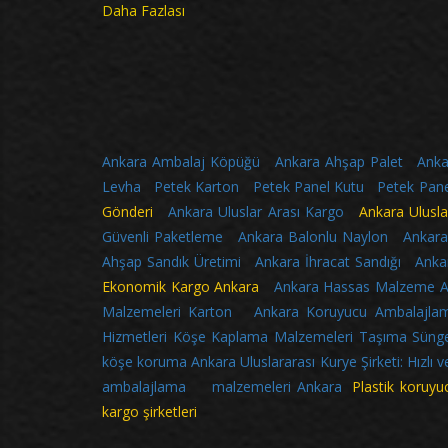
Daha Fazlası
Ankara Ambalaj Köpüğü
Ankara Ahşap Palet
Anka
Levha
Petek Karton
Petek Panel Kutu
Petek Pane
Gönderi
Ankara Uluslar Arası Kargo
Ankara Ulusla
Güvenli Paketleme
Ankara Balonlu Naylon
Ankara
Ahşap Sandık Üretimi
Ankara İhracat Sandığı
Anka
Ekonomik Kargo Ankara
Ankara Hassas Malzeme 
Malzemeleri Karton
Ankara Koruyucu Ambalajlam
Hizmetleri
Köşe Kaplama Malzemeleri
Taşıma Sünger
köşe koruma
Ankara Uluslararası Kurye Şirketi: Hızlı 
ambalajlama malzemeleri Ankara
Plastik koruyuc
kargo şirketleri