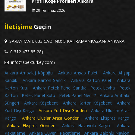
Profil Köşe Profilleri Ankara
29 Temmuz 2026
İletişime
Geçin
SARAY MAH. 633 CAD. NO: 5 KAHRAMANKAZAN/ ANKARA
0 312 473 85 28)
info@spexturkey.com)
Ankara Ambalaj Köpüğü
Ankara Ahşap Palet
Ankara Ahşap
Sandık
Ankara Karton Sandık
Ankara Karton Palet
Ankara
Karton Kutu
Ankara Petek Panel Sandık
Petek Levha
Petek
Karton
Petek Panel Kutu
Petek Panel Nedir?
Ankara Ambalaj
Süngeri
Ankara Köşebent
Ankara Karton Köşebent
Ankara
Yurt Dışı Kargo
Ankara Yurt Dışı Gönderi
Ankara Uluslar Arası
Kargo
Ankara Uluslar Arası Gönderi
Ankara Ekspres Kargo
Ankara Ekspres Gönderi
Ankara Havayolu Kargo
Ankara
Paketleme
Ankara Güvenli Paketleme
Ankara Balonlu Naylon