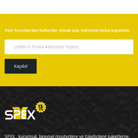
Yeni fırsatlardan haberdar olmak için, bültenlerimize kaydolun.
Kaydol
SPEX , kurumsal, bireysel müşterilere ve tüketicilere paketleme,