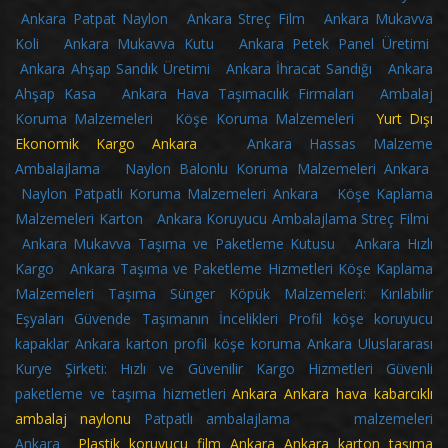
Ankara Patpat Naylon
Ankara Streç Film
Ankara Mukavva
Koli
Ankara Mukavva Kutu
Ankara Petek Panel Üretimi
Ankara Ahşap Sandık Üretimi
Ankara İhracat Sandığı
Ankara
Ahşap Kasa
Ankara Hava Taşımacılık Firmaları
Ambalaj
Koruma Malzemeleri
Köşe Koruma Malzemeleri
Yurt Dışı
Ekonomik Kargo Ankara
Ankara Hassas Malzeme
Ambalajlama
Naylon Balonlu Koruma Malzemeleri Ankara
Naylon Patpatlı Koruma Malzemeleri Ankara
Köşe Kaplama
Malzemeleri Karton
Ankara Koruyucu Ambalajlama Streç Filmi
Ankara Mukavva Taşıma ve Paketleme Kutusu
Ankara Hızlı
Kargo
Ankara Taşıma ve Paketleme Hizmetleri
Köşe Kaplama
Malzemeleri
Taşıma Sünger Köpük Malzemeleri: Kırılabilir
Eşyaları Güvende Taşımanın İncelikleri
Profil köşe koruyucu
kapaklar
Ankara karton profil köşe koruma
Ankara Uluslararası
Kurye Şirketi: Hızlı ve Güvenilir Kargo Hizmetleri
Güvenli
paketleme ve taşıma hizmetleri
Ankara
Ankara hava kabarcıklı
ambalaj naylonu
Patpatlı ambalajlama malzemeleri
Ankara
Plastik koruyucu film Ankara Ankara karton taşıma