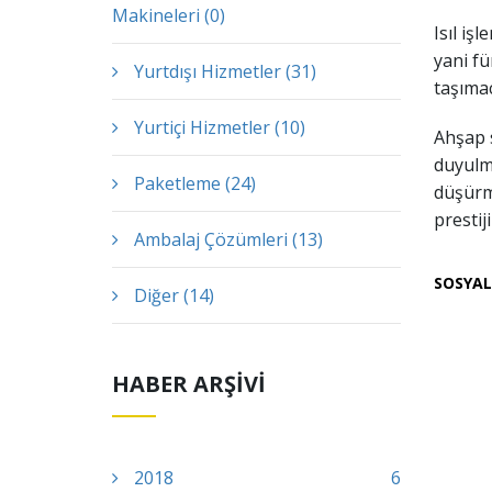
Makineleri (0)
Isıl iş
yani f
Yurtdışı Hizmetler (31)
taşımac
Yurtiçi Hizmetler (10)
Ahşap s
duyulma
Paketleme (24)
düşürme
prestij
Ambalaj Çözümleri (13)
SOSYAL
Diğer (14)
HABER ARŞİVİ
2018
6