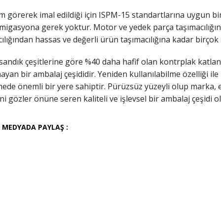
lem görerek imal edildiği için ISPM-15 standartlarına uygun
ümigasyona gerek yoktur. Motor ve yedek parça taşımacılığı
ılığından hassas ve değerli ürün taşımacılığına kadar birçok 
andık çeşitlerine göre %40 daha hafif olan kontrplak katlanı
yan bir ambalaj çeşididir. Yeniden kullanılabilme özelliği il
de önemli bir yere sahiptir. Pürüzsüz yüzeyli olup marka, et
ini gözler önüne seren kaliteli ve işlevsel bir ambalaj çeşidi 
 MEDYADA PAYLAŞ :