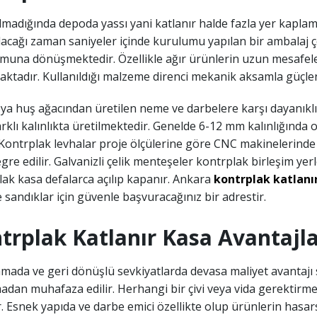
lmadığında depoda yassı yani katlanır halde fazla yer kapla
lacağı zaman saniyeler içinde kurulumu yapılan bir ambalaj çe
rmuna dönüşmektedir. Özellikle ağır ürünlerin uzun mesafele
ktadır. Kullanıldığı malzeme direnci mekanik aksamla güçlen
a huş ağacından üretilen neme ve darbelere karşı dayanıklı 
rklı kalınlıkta üretilmektedir. Genelde 6-12 mm kalınlığında 
. Kontrplak levhalar proje ölçülerine göre CNC makinelerinde sı
egre edilir. Galvanizli çelik menteşeler kontrplak birleşim ye
ak kasa defalarca açılıp kapanır. Ankara
kontrplak katlanır
 sandıklar için güvenle başvuracağınız bir adrestir.
trplak Katlanır Kasa Avantajla
mada ve geri dönüşlü sevkiyatlarda devasa maliyet avantajı 
dan muhafaza edilir. Herhangi bir çivi veya vida gerektirmeks
ir. Esnek yapıda ve darbe emici özellikte olup ürünlerin hasars