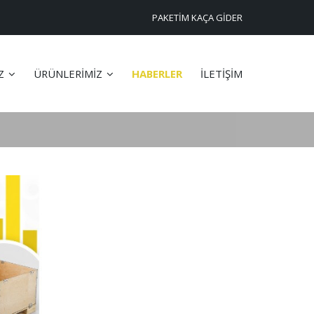
PAKETİM KAÇA GİDER
İZ
ÜRÜNLERİMİZ
HABERLER
İLETİŞİM