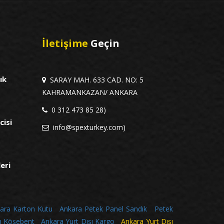
İletişime
Geçin
ık
SARAY MAH. 633 CAD. NO: 5
KAHRAMANKAZAN/ ANKARA
0 312 473 85 28)
cisi
info@spexturkey.com)
leri
ara Karton Kutu
Ankara Petek Panel Sandık
Petek
n Köşebent
Ankara Yurt Dışı Kargo
Ankara Yurt Dışı