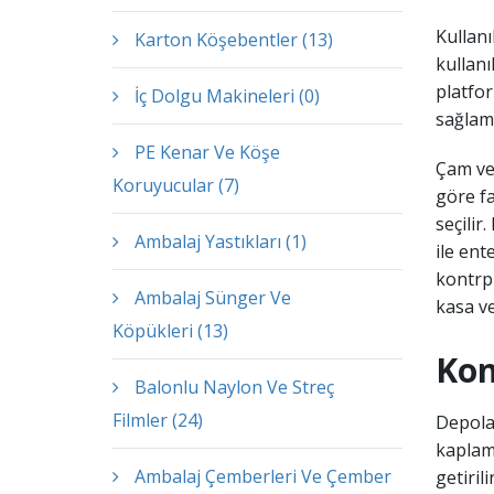
Kullanı
Karton Köşebentler (13)
kullanı
platfo
İç Dolgu Makineleri (0)
sağlama
PE Kenar Ve Köşe
Çam vey
Koruyucular (7)
göre fa
seçilir
Ambalaj Yastıkları (1)
ile ent
kontrpl
Ambalaj Sünger Ve
kasa ve
Köpükleri (13)
Kon
Balonlu Naylon Ve Streç
Filmler (24)
Depola
kaplama
Ambalaj Çemberleri Ve Çember
getiril