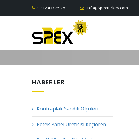
0 312 473 85 28
info@spexturkey.com
HABERLER
Kontraplak Sandık Ölçüleri
Petek Panel Üreticisi Keçiören