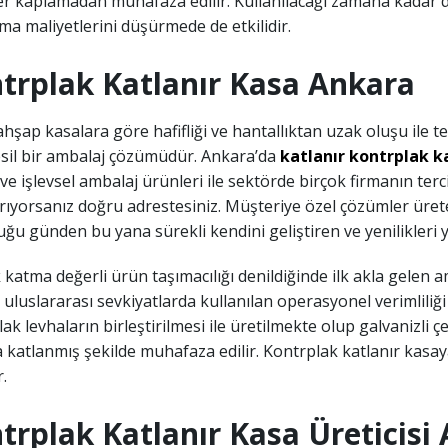
er kaplamadan muhafaza edilir. Kullanılacağı zamana kadar d
a maliyetlerini düşürmede de etkilidir.
trplak Katlanır Kasa Ankara
ahşap kasalara göre hafifliği ve hantallıktan uzak oluşu ile t
esil bir ambalaj çözümüdür. Ankara’da
katlanır kontrplak 
i ve işlevsel ambalaj ürünleri ile sektörde birçok firmanın terci
arıyorsanız doğru adrestesiniz. Müşteriye özel çözümler ür
ğu günden bu yana sürekli kendini geliştiren ve yenilikleri 
katma değerli ürün taşımacılığı denildiğinde ilk akla gelen 
 uluslararası sevkiyatlarda kullanılan operasyonel verimliliğ
ak levhaların birleştirilmesi ile üretilmekte olup galvanizli 
katlanmış şekilde muhafaza edilir. Kontrplak katlanır kasaya i
.
trplak Katlanır Kasa Üreticisi