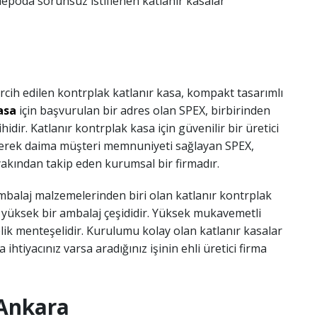
epoda sorunsuz istiflenen katlanır kasalar
ercih edilen kontrplak katlanır kasa, kompakt tasarımlı
kasa
için başvurulan bir adres olan SPEX, birbirinden
hidir. Katlanır kontrplak kasa için güvenilir bir üretici
eterek daima müşteri memnuniyeti sağlayan SPEX,
yakından takip eden kurumsal bir firmadır.
ambalaj malzemelerinden biri olan katlanır kontrplak
i yüksek bir ambalaj çeşididir. Yüksek mukavemetli
çelik menteşelidir. Kurulumu kolay olan katlanır kasalar
htiyacınız varsa aradığınız işinin ehli üretici firma
 Ankara