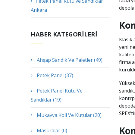
fazla y
Petek Panel Kutu ve Sandıklar
depolam
Ankara
Kon
HABER KATEGORİLERİ
Klasik 
yeni n
kalitel
Ahşap Sandık Ve Paletler (49)
firma 
kuruldu
Petek Panel (37)
Yüksek 
Petek Panel Kutu Ve
sandık,
kontrpl
Sandıklar (19)
depoda 
SPEX’tir
Mukavva Koli Ve Kutular (20)
Kon
Masuralar (0)