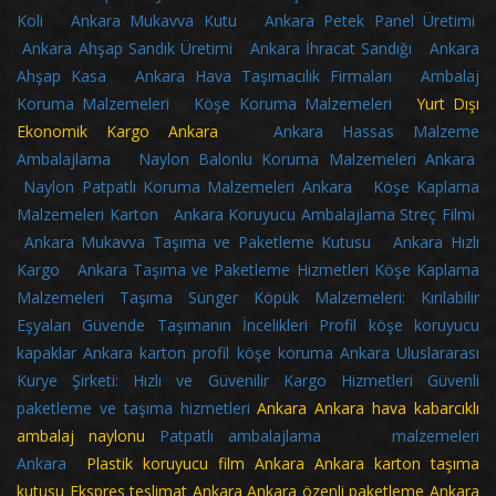
Koli
Ankara Mukavva Kutu
Ankara Petek Panel Üretimi
Ankara Ahşap Sandık Üretimi
Ankara İhracat Sandığı
Ankara
Ahşap Kasa
Ankara Hava Taşımacılık Firmaları
Ambalaj
Koruma Malzemeleri
Köşe Koruma Malzemeleri
Yurt Dışı
Ekonomik Kargo Ankara
Ankara Hassas Malzeme
Ambalajlama
Naylon Balonlu Koruma Malzemeleri Ankara
Naylon Patpatlı Koruma Malzemeleri Ankara
Köşe Kaplama
Malzemeleri Karton
Ankara Koruyucu Ambalajlama Streç Filmi
Ankara Mukavva Taşıma ve Paketleme Kutusu
Ankara Hızlı
Kargo
Ankara Taşıma ve Paketleme Hizmetleri
Köşe Kaplama
Malzemeleri
Taşıma Sünger Köpük Malzemeleri: Kırılabilir
Eşyaları Güvende Taşımanın İncelikleri
Profil köşe koruyucu
kapaklar
Ankara karton profil köşe koruma
Ankara Uluslararası
Kurye Şirketi: Hızlı ve Güvenilir Kargo Hizmetleri
Güvenli
paketleme ve taşıma hizmetleri
Ankara
Ankara hava kabarcıklı
ambalaj naylonu
Patpatlı ambalajlama malzemeleri
Ankara
Plastik koruyucu film Ankara Ankara karton taşıma
kutusu Ekspres teslimat Ankara Ankara özenli paketleme Ankara