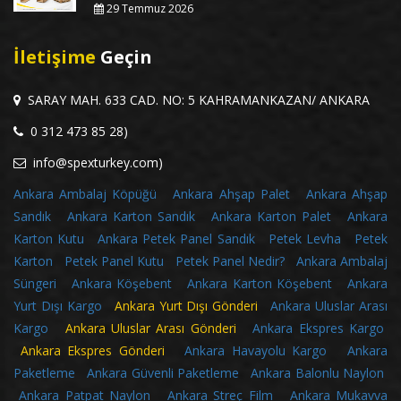
29 Temmuz 2026
İletişime
Geçin
SARAY MAH. 633 CAD. NO: 5 KAHRAMANKAZAN/ ANKARA
0 312 473 85 28)
info@spexturkey.com)
Ankara Ambalaj Köpüğü
Ankara Ahşap Palet
Ankara Ahşap
Sandık
Ankara Karton Sandık
Ankara Karton Palet
Ankara
Karton Kutu
Ankara Petek Panel Sandık
Petek Levha
Petek
Karton
Petek Panel Kutu
Petek Panel Nedir?
Ankara Ambalaj
Süngeri
Ankara Köşebent
Ankara Karton Köşebent
Ankara
Yurt Dışı Kargo
Ankara Yurt Dışı Gönderi
Ankara Uluslar Arası
Kargo
Ankara Uluslar Arası Gönderi
Ankara Ekspres Kargo
Ankara Ekspres Gönderi
Ankara Havayolu Kargo
Ankara
Paketleme
Ankara Güvenli Paketleme
Ankara Balonlu Naylon
Ankara Patpat Naylon
Ankara Streç Film
Ankara Mukavva